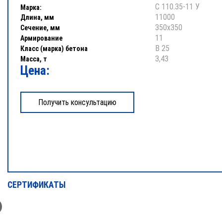
С 110.35-11 У
Марка:
11000
Длина, мм
350х350
Сечение, мм
11
Армирование
В 25
Класс (марка) бетона
3,43
Масса, т
Цена:
СЕРТИФИКАТЫ