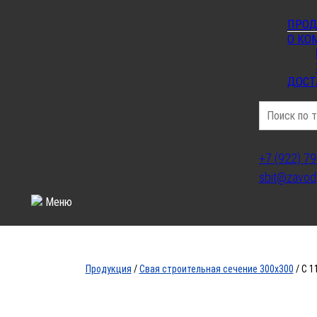
ПРОД
О КО
ДОСТ
+7 (922) 7
sbit@zavod
Св
Меню
Продукция
/
Свая строительная сечение 300х300
/ С 1