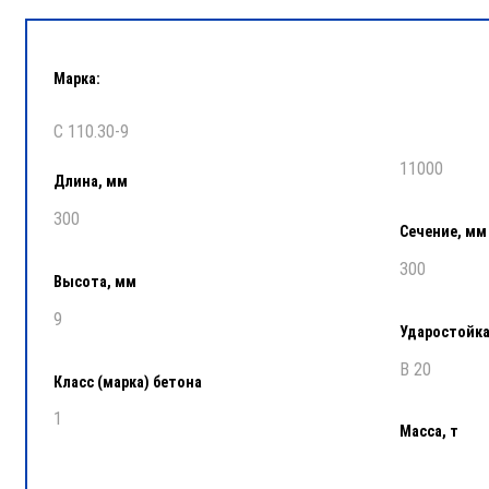
Марка:
С 110.30-9
11000
Длина, мм
300
Сечение, мм
300
Высота, мм
9
Ударостойк
В 20
Класс (марка) бетона
1
Масса, т