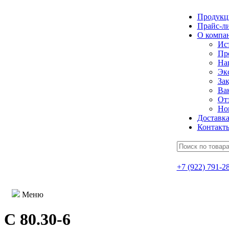
Продукц
Прайс-л
О компа
Ис
Пр
На
Эк
Зак
Ва
От
Но
Доставк
Контакт
+7 (922) 791-2
Меню
С 80.30-6